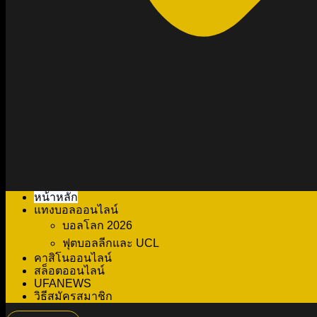
หน้าหลัก
แทงบอลออนไลน์
บอลโลก 2026
ฟุตบอลลีกและ UCL
คาสิโนออนไลน์
สล็อตออนไลน์
UFANEWS
วิธีสมัครสมาชิก