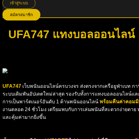
เข้าสู่ระบบ
สมัครสมาชิก
UFA747 แทงบอลออนไลน์ ค
UFA747
เว็บพนันออนไลน์ครบวงจร ส่งตรงจากเครือยูฟ่าเบท การ
ระบบเดิมพันอัปเดตใหม่ล่าสุด รองรับทั้งการแทงบอลออนไลน์และ
การเป็นพาร์ตเนอร์อันดับ 1 ด้านพนันออนไลน์
พร้อมคืนค่าคอมมิช
งานตลอด 24 ชั่วโมง เตรียมพบกับการเล่นพนันที่สะดวกง่ายดาย ท
และคุ้มค่ามากยิ่งขึ้น