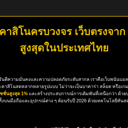
าสิโนครบวงจร เว็บตรงจาก
สูงสุดในประเทศไทย
ันตีความมั่นคงและความปลอดภัยระดับสากล เราคือเว็บพนันบอลที่ด
คาสิโนสดหลากหลายรูปแบบ ไม่ว่าจะเป็นบาคาร่า สล็อต หรือเกมยิง
ชั่นสูงสุด 1%
และสร้างประสบการณ์การเดิมพันที่เหนือกว่า ด้ว
ั้งบนมือถือและอุปกรณ์ต่าง ๆ ต้อนรับปี 2026 ด้วยเทคโนโลยีทันส