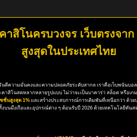
าสิโนครบวงจร เว็บตรงจาก
สูงสุดในประเทศไทย
ันตีความมั่นคงและความปลอดภัยระดับสากล เราคือเว็บพนันบอลที่ด
คาสิโนสดหลากหลายรูปแบบ ไม่ว่าจะเป็นบาคาร่า สล็อต หรือเกมยิง
ชั่นสูงสุด 1%
และสร้างประสบการณ์การเดิมพันที่เหนือกว่า ด้ว
ั้งบนมือถือและอุปกรณ์ต่าง ๆ ต้อนรับปี 2026 ด้วยเทคโนโลยีทันส